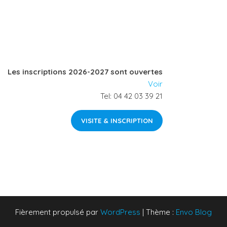
a
c
e
b
o
Les inscriptions 2026-2027 sont ouvertes
o
Voir
k
Tel: 04 42 03 39 21
VISITE & INSCRIPTION
Fièrement propulsé par
WordPress
|
Thème :
Envo Blog