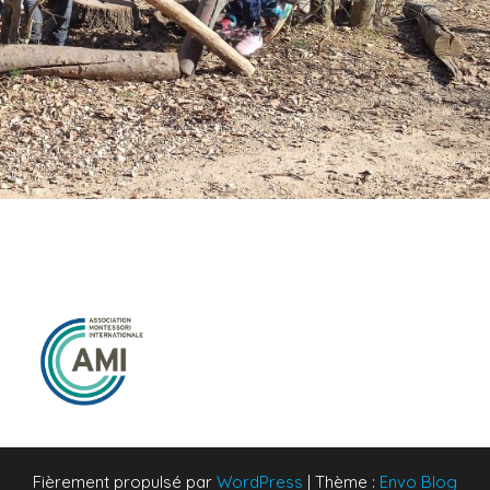
Fièrement propulsé par
WordPress
|
Thème :
Envo Blog