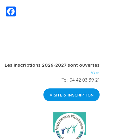
F
a
c
e
b
o
Les inscriptions 2026-2027 sont ouvertes
o
Voir
k
Tel: 04 42 03 39 21
VISITE & INSCRIPTION