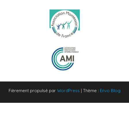
Fièrement propulsé par
WordPress
|
Thème :
Envo Blog