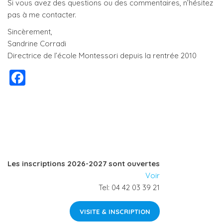
Si vous avez des questions ou des commentaires, n’hésitez
pas à me contacter.
Sincèrement,
Sandrine Corradi
Directrice de l’école Montessori depuis la rentrée 2010
F
a
c
e
b
o
Les inscriptions 2026-2027 sont ouvertes
o
Voir
k
Tel: 04 42 03 39 21
VISITE & INSCRIPTION