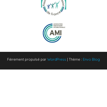
Fièrement propulsé par
WordPress
|
Thème :
Envo Blog