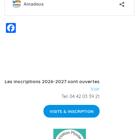
F
a
c
e
b
o
Les inscriptions 2026-2027 sont ouvertes
o
Voir
k
Tel: 04 42 03 39 21
VISITE & INSCRIPTION