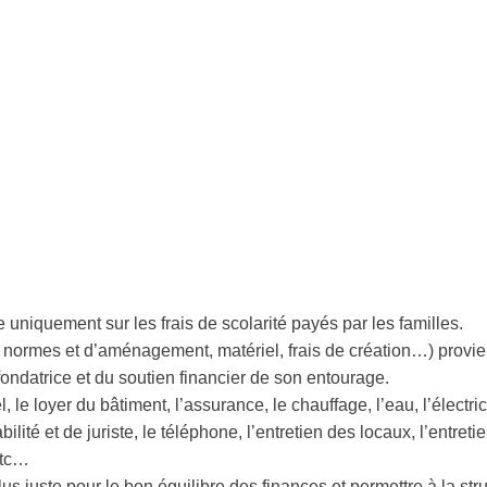
 uniquement sur les frais de scolarité payés par les familles.
 normes et d’aménagement, matériel, frais de création…) provie
ondatrice et du soutien financier de son entourage.
e loyer du bâtiment, l’assurance, le chauffage, l’eau, l’électrici
lité et de juriste, le téléphone, l’entretien des locaux, l’entreti
etc…
lus juste pour le bon équilibre des finances et permettre à la str