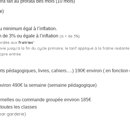
era fait au prorata des mois (10 mois)
e)
 minimum égal à l’inflation.
 de 3% ou égale à l’inflation
(si + de 3%).
ccordée aux
fratries
*
vie jusqu’à la fin du cycle primaire, le tarif appliqué à la fratrie restant
ropre entrée.
ts pédagogiques, livres, cahiers….) 190€ environ ( en fonction
nviron 490€ la semaine (semaine pédagogique)
ternelles ou commande groupée environ 185€
toutes les classes
par garderie)