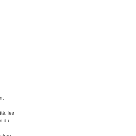
nt
té, les
en du
ucture