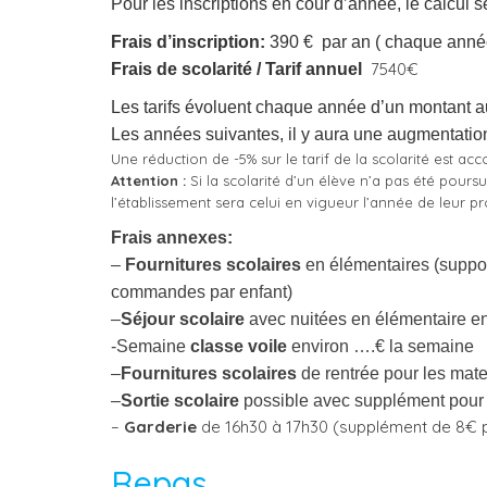
Pour les inscriptions en cour d’année, le calcul s
Frais d’inscription:
390 € par an ( chaque anné
7540€
Frais de scolarité / Tarif annuel
Les tarifs évoluent chaque année d’un montant au
Les années suivantes, il y aura une augmentation
Une réduction de -5% sur le tarif de la scolarité est a
Attention :
Si la scolarité d’un élève n’a pas été poursui
l’établissement sera celui en vigueur l’année de leur p
Frais annexes:
–
Fournitures scolaires
en élémentaires (suppor
commandes par enfant)
–
Séjour scolaire
avec nuitées en élémentaire e
-Semaine
classe voile
environ ….€ la semaine
–
Fournitures scolaires
de rentrée pour les ma
–
Sortie scolaire
possible avec supplément pour 
–
Garderie
de 16h30 à 17h30 (supplément de 8€ 
Repas