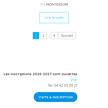
a
Par
MONTESSORI
c
e
Lire la suite
b
o
Pagination des publications
1
2
…
4
Suivant
o
k
Les inscriptions 2026-2027 sont ouvertes
Voir
Tel: 04 42 03 39 21
VISITE & INSCRIPTION