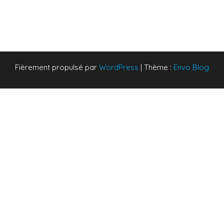
Fièrement propulsé par
WordPress
|
Thème :
Envo Blog