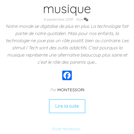
musique
6 septembre 2019
Non
Notre monde se digitalise de plus en plus. La technologie fait
partie de notre quotidien. Mais pour nos enfants, la
technologie ne joue pas un rôle positif, bien au contraire. Les
stimuli I Tech sont des outils addictifs. C’est pourquoi la
musique représente une alternative beaucoup plus saine et
c’est le rôle des parents que…
F
a
Par
MONTESSORI
c
e
Lire la suite
b
o
Ecole Montessori
o