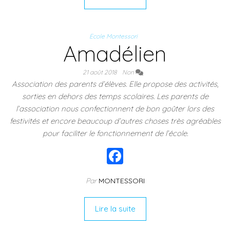
b
o
Ecole Montessori
o
Amadélien
k
21 août 2018
Non
Association des parents d’élèves. Elle propose des activités,
sorties en dehors des temps scolaires. Les parents de
l’association nous confectionnent de bon goûter lors des
festivités et encore beaucoup d’autres choses très agréables
pour faciliter le fonctionnement de l’école.
F
a
Par
MONTESSORI
c
e
Lire la suite
b