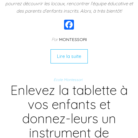
pourrez découvrir les locaux, rencontrer l’équipe éducative et
des parents d’enfants inscrits. Alors, à très bientôt!
F
a
Par
MONTESSORI
c
e
Lire la suite
b
o
Ecole Montessori
o
Enlevez la tablette à
k
vos enfants et
donnez-leurs un
instrument de