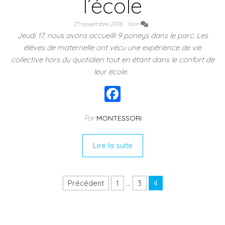
l’école
21 novembre 2016
Non
Jeudi 17, nous avons accueilli 9 poneys dans le parc. Les
élèves de maternelle ont vécu une expérience de vie
collective hors du quotidien tout en étant dans le confort de
leur école.
F
a
Par
MONTESSORI
c
e
Lire la suite
b
o
Pagination des publications
Précédent
1
…
3
4
o
k