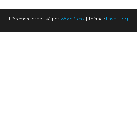
Fièrement propulsé par
WordPress
|
Thème :
Envo Blog